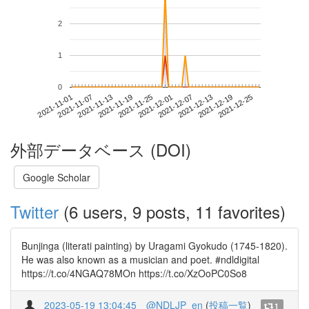
2
1
0
2021-12-19
2021-11-01
2021-11-19
2021-12-07
2021-12-25
2021-11-07
2021-11-25
2021-12-13
2021-11-13
2021-12-01
外部データベース (DOI)
Google Scholar
Twitter
(6 users, 9 posts, 11 favorites)
Bunjinga (literati painting) by Uragami Gyokudo (1745-1820).
He was also known as a musician and poet. #ndldigital
https://t.co/4NGAQ78MOn https://t.co/XzOoPC0So8
2023-05-19 13:04:45
@NDLJP_en
(
投稿一覧
)
1