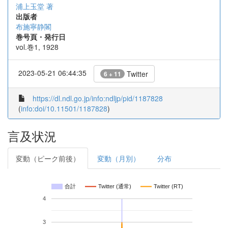
浦上玉堂 著
出版者
布施寧静閣
巻号頁・発行日
vol.巻1, 1928
2023-05-21 06:44:35
Twitter
6 + 11
https://dl.ndl.go.jp/info:ndljp/pid/1187828
(
info:doi/10.11501/1187828
)
言及状況
変動（ピーク前後）
変動（月別）
分布
合計
Twitter (通常)
Twitter (RT)
4
3