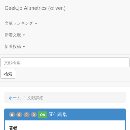
Ceek.jp Altmetrics (α ver.)
文献ランキング
新着文献
新着投稿
検索
ホーム
文献詳細
琴仙画集
6
0
0
0
OA
著者