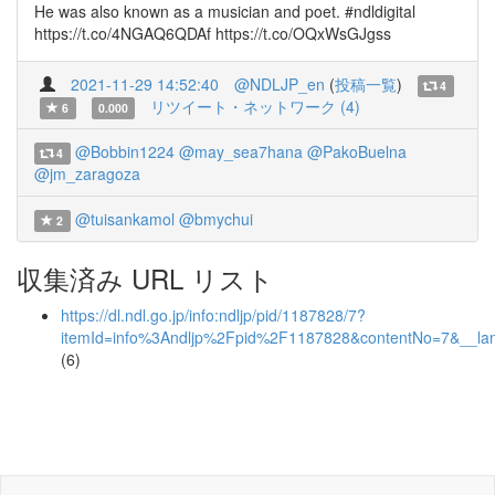
He was also known as a musician and poet. #ndldigital
https://t.co/4NGAQ6QDAf https://t.co/OQxWsGJgss
2021-11-29 14:52:40
@NDLJP_en
(
投稿一覧
)
4
リツイート・ネットワーク (4)
6
0.000
@Bobbin1224
@may_sea7hana
@PakoBuelna
4
@jm_zaragoza
@tuisankamol
@bmychui
2
収集済み URL リスト
https://dl.ndl.go.jp/info:ndljp/pid/1187828/7?
itemId=info%3Andljp%2Fpid%2F1187828&contentNo=7&__la
(6)