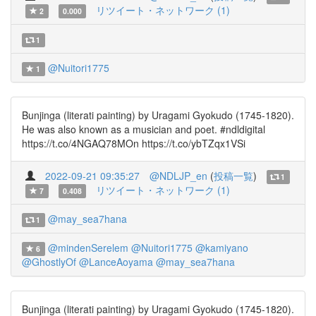
リツイート・ネットワーク (1)
2
0.000
1
@Nuitori1775
1
Bunjinga (literati painting) by Uragami Gyokudo (1745-1820).
He was also known as a musician and poet. #ndldigital
https://t.co/4NGAQ78MOn https://t.co/ybTZqx1VSi
2022-09-21 09:35:27
@NDLJP_en
(
投稿一覧
)
1
リツイート・ネットワーク (1)
7
0.408
@may_sea7hana
1
@mindenSerelem
@Nuitori1775
@kamiyano
6
@GhostlyOf
@LanceAoyama
@may_sea7hana
Bunjinga (literati painting) by Uragami Gyokudo (1745-1820).