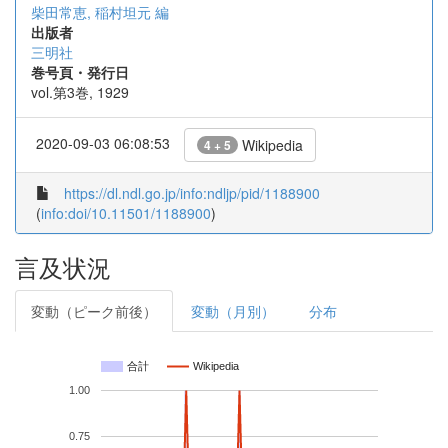
柴田常恵, 稲村坦元 編
出版者
三明社
巻号頁・発行日
vol.第3巻, 1929
2020-09-03 06:08:53
Wikipedia
4 + 5
https://dl.ndl.go.jp/info:ndljp/pid/1188900
(
info:doi/10.11501/1188900
)
言及状況
変動（ピーク前後）
変動（月別）
分布
合計
Wikipedia
1.00
0.75