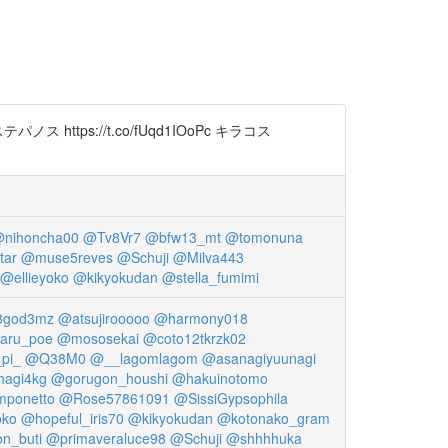
パノス https://t.co/fUqd1IOoPc キラコス
nihoncha00
@Tv8Vr7
@bfw13_mt
@tomonuna
tar
@muse5reves
@Schuji
@Milva443
@ellieyoko
@kikyokudan
@stella_fumimi
god3mz
@atsujirooooo
@harmony018
aru_poe
@mososekai
@coto12tkrzk02
pi_
@Q38M0
@__lagomlagom
@asanagiyuunagi
agi4kg
@gorugon_houshi
@hakuinotomo
ponetto
@Rose57861091
@SissiGypsophila
oko
@hopeful_iris70
@kikyokudan
@kotonako_gram
n_buti
@primaveraluce98
@Schuji
@shhhhuka