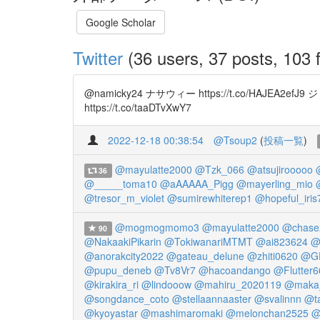
Google Scholar
Twitter
(36 users, 37 posts, 103 f
@namicky24 ナサウィー https://t.co/HAJEA2ef
https://t.co/taaDTvXwY7
2022-12-18 00:38:54
@Tsoup2
(
投稿一覧
)
@mayulatte2000
@Tzk_066
@atsujirooooo
36
@_____toma10
@aAAAAA_Pigg
@mayerling_mio
@tresor_m_violet
@sumirewhiterep1
@hopeful_iris
@mogmogmomo3
@mayulatte2000
@chase
90
@NakaakiPikarin
@TokiwanariMTMT
@ai823624
@
@anorakcity2022
@gateau_delune
@zhiti0620
@GE
@pupu_deneb
@Tv8Vr7
@hacoandango
@Flutter
@kirakira_ri
@lindooow
@mahiru_2020119
@maka
@songdance_coto
@stellaannaaster
@svalinnn
@t
@kyoyastar
@mashimaromaki
@melonchan2525
@