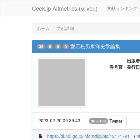
Ceek.jp Altmetrics (α ver.)
文献ランキング
ホーム
文献詳細
愛宕松男東洋史学論集
36
0
0
0
出版者
巻号頁・発行日
2023-02-20 09:39:43
Twitter
36 + 103
https://dl.ndl.go.jp/info:ndljp/pid/12171791
(
in