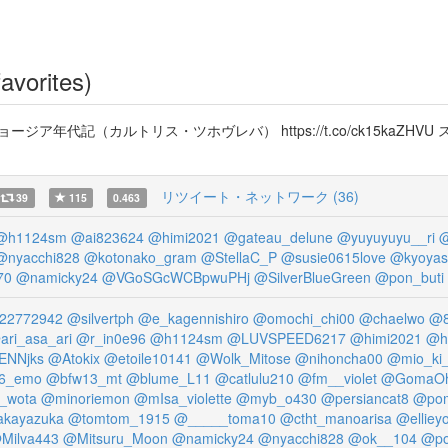
avorites)
J9 ジョージア年代記（カルトリス・ツホヴレバ） https://t.co/ck15kaZHVU ステ
リツイート・ネットワーク (36)
39
115
0.463
@h1124sm
@ai823624
@himi2021
@gateau_delune
@yuyuyuyu__ri
@
@nyacchi828
@kotonako_gram
@StellaC_P
@susie0615love
@kyoyas
70
@namicky24
@VGoSGcWCBpwuPHj
@SilverBlueGreen
@pon_buti
22772942
@silvertph
@e_kagennishiro
@omochi_chi00
@chaelwo
@8
ari_asa_ari
@r_in0e96
@h1124sm
@LUVSPEED6217
@himi2021
@h
NNjks
@Atokix
@etoile10141
@Wolk_Mitose
@nihoncha00
@mio_ki_
66_emo
@bfw13_mt
@blume_L11
@catlulu210
@fm__violet
@GomaOh
_wota
@minoriemon
@mIsa_violette
@myb_o430
@persiancat8
@pom
akayazuka
@tomtom_1915
@_____toma10
@ctht_manoarisa
@elliey
Milva443
@Mitsuru_Moon
@namicky24
@nyacchi828
@ok__104
@po