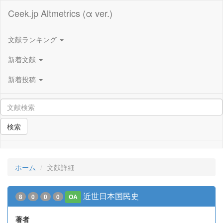
Ceek.jp Altmetrics (α ver.)
文献ランキング
新着文献
新着投稿
検索
ホーム
文献詳細
近世日本国民史
8
0
0
0
OA
著者