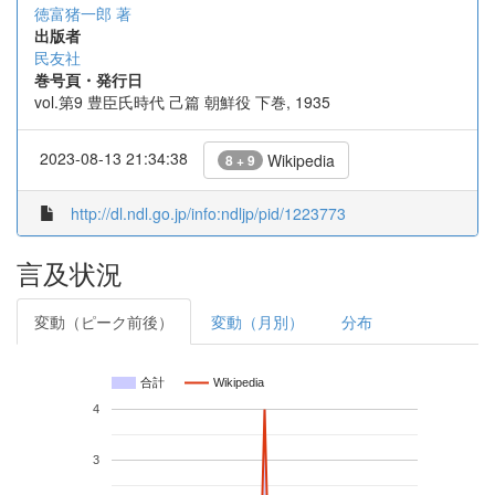
徳富猪一郎 著
出版者
民友社
巻号頁・発行日
vol.第9 豊臣氏時代 己篇 朝鮮役 下巻, 1935
2023-08-13 21:34:38
Wikipedia
8 + 9
http://dl.ndl.go.jp/info:ndljp/pid/1223773
言及状況
変動（ピーク前後）
変動（月別）
分布
合計
Wikipedia
4
3