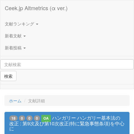
Ceek.jp Altmetrics (α ver.)
文献ランキング
新着文献
新着投稿
検索
ホーム
文献詳細
ハンガリー ハンガリー基本法の
18
0
0
0
OA
改正 : 第9次及び第10次改正(特に緊急事態条項)を中心
に