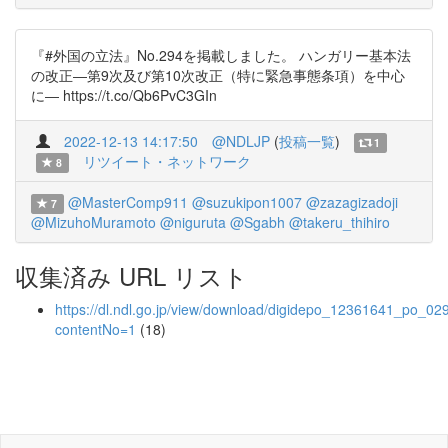
『#外国の立法』No.294を掲載しました。 ハンガリー基本法
の改正―第9次及び第10次改正（特に緊急事態条項）を中心
に― https://t.co/Qb6PvC3GIn
2022-12-13 14:17:50
@NDLJP
(
投稿一覧
)
1
リツイート・ネットワーク
8
@MasterComp911
@suzukipon1007
@zazagizadoji
7
@MizuhoMuramoto
@niguruta
@Sgabh
@takeru_thihiro
収集済み URL リスト
https://dl.ndl.go.jp/view/download/digidepo_12361641_po_02
contentNo=1
(18)