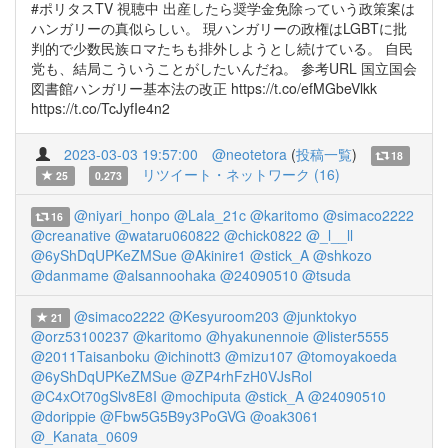
#ポリタスTV 視聴中 出産したら奨学金免除っていう政策案は
ハンガリーの真似らしい。 現ハンガリーの政権はLGBTに批
判的で少数民族ロマたちも排外しようとし続けている。 自民
党も、結局こういうことがしたいんだね。 参考URL 国立国会
図書館ハンガリー基本法の改正 https://t.co/efMGbeVlkk
https://t.co/TcJyfIe4n2
2023-03-03 19:57:00
@neotetora
(
投稿一覧
)
18
リツイート・ネットワーク (16)
25
0.273
@niyari_honpo
@Lala_21c
@karitomo
@simaco2222
16
@creanative
@wataru060822
@chick0822
@_l__ll
@6yShDqUPKeZMSue
@Akinire1
@stick_A
@shkozo
@danmame
@alsannoohaka
@24090510
@tsuda
@simaco2222
@Kesyuroom203
@junktokyo
21
@orz53100237
@karitomo
@hyakunennoie
@lister5555
@2011Taisanboku
@ichinott3
@mizu107
@tomoyakoeda
@6yShDqUPKeZMSue
@ZP4rhFzH0VJsRol
@C4xOt70gSlv8E8I
@mochiputa
@stick_A
@24090510
@dorippie
@Fbw5G5B9y3PoGVG
@oak3061
@_Kanata_0609