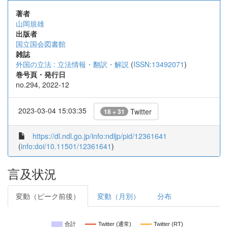
著者
山岡規雄
出版者
国立国会図書館
雑誌
外国の立法 : 立法情報・翻訳・解説
(
ISSN:13492071
)
巻号頁・発行日
no.294, 2022-12
2023-03-04 15:03:35
Twitter
18 + 31
https://dl.ndl.go.jp/info:ndljp/pid/12361641
(
info:doi/10.11501/12361641
)
言及状況
変動（ピーク前後）
変動（月別）
分布
合計
Twitter (通常)
Twitter (RT)