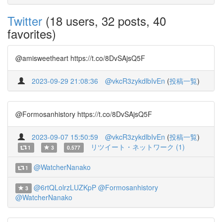
Twitter
(18 users, 32 posts, 40
favorites)
@amisweetheart https://t.co/8DvSAjsQ5F
2023-09-29 21:08:36
@vkcR3zykdlbIvEn
(
投稿一覧
)
@Formosanhistory https://t.co/8DvSAjsQ5F
2023-09-07 15:50:59
@vkcR3zykdlbIvEn
(
投稿一覧
)
リツイート・ネットワーク (1)
1
3
0.577
@WatcherNanako
1
@6rtQLolrzLUZKpP
@Formosanhistory
3
@WatcherNanako