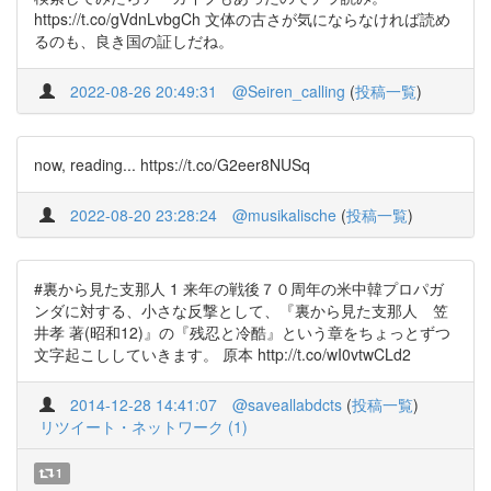
https://t.co/gVdnLvbgCh 文体の古さが気にならなければ読め
るのも、良き国の証しだね。
2022-08-26 20:49:31
@Seiren_calling
(
投稿一覧
)
now, reading... https://t.co/G2eer8NUSq
2022-08-20 23:28:24
@musikalische
(
投稿一覧
)
#裏から見た支那人 1 来年の戦後７０周年の米中韓プロパガ
ンダに対する、小さな反撃として、『裏から見た支那人 笠
井孝 著(昭和12)』の『残忍と冷酷』という章をちょっとずつ
文字起こししていきます。 原本 http://t.co/wI0vtwCLd2
2014-12-28 14:41:07
@saveallabdcts
(
投稿一覧
)
リツイート・ネットワーク (1)
1