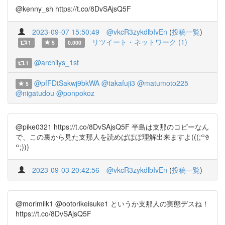
@kenny_sh https://t.co/8DvSAjsQ5F
2023-09-07 15:50:49
@vkcR3zykdlbIvEn
(
投稿一覧
)
リツイート・ネットワーク (1)
1
5
0.000
@archilys_1st
1
@pfFDtSakwj9bkWA
@takafuji3
@matumoto225
5
@nigatudou
@ponpokoz
@pike0321 https://t.co/8DvSAjsQ5F 半島は支那のコピーなん
で、この裏から見た支那人を読めばほぼ理解出来ますよ(((;꒪ꈊ
꒪;)))
2023-09-03 20:42:56
@vkcR3zykdlbIvEn
(
投稿一覧
)
@morimilk1 @ootorikeisuke1 というか支那人の実態デスね！
https://t.co/8DvSAjsQ5F