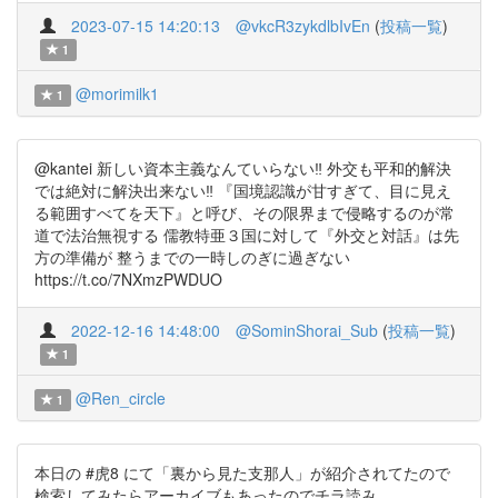
2023-07-15 14:20:13
@vkcR3zykdlbIvEn
(
投稿一覧
)
1
@morimilk1
1
@kantei 新しい資本主義なんていらない‼️ 外交も平和的解決
では絶対に解決出来ない‼ 『国境認識が甘すぎて、目に見え
る範囲すべてを天下』と呼び、その限界まで侵略するのが常
道で法治無視する 儒教特亜３国に対して『外交と対話』は先
方の準備が 整うまでの一時しのぎに過ぎない
https://t.co/7NXmzPWDUO
2022-12-16 14:48:00
@SominShorai_Sub
(
投稿一覧
)
1
@Ren_circle
1
本日の #虎8 にて「裏から見た支那人」が紹介されてたので
検索してみたらアーカイブもあったのでチラ読み。