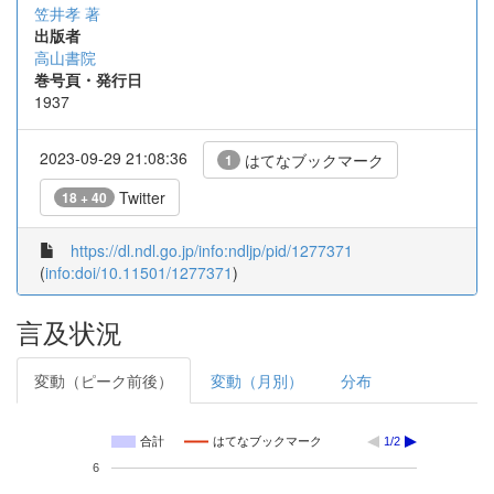
笠井孝 著
出版者
高山書院
巻号頁・発行日
1937
2023-09-29 21:08:36
はてなブックマーク
1
Twitter
18 + 40
https://dl.ndl.go.jp/info:ndljp/pid/1277371
(
info:doi/10.11501/1277371
)
言及状況
変動（ピーク前後）
変動（月別）
分布
合計
はてなブックマーク
1/2
6