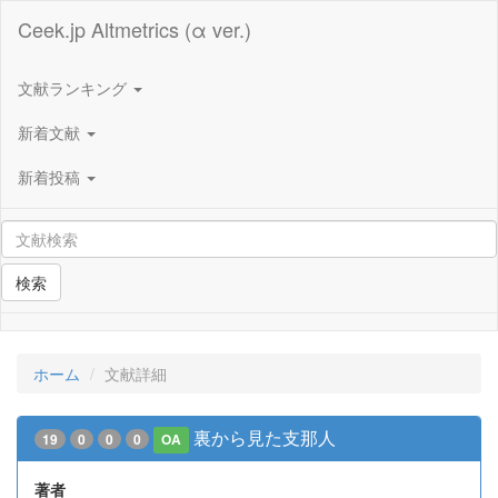
Ceek.jp Altmetrics (α ver.)
文献ランキング
新着文献
新着投稿
検索
ホーム
文献詳細
裏から見た支那人
19
0
0
0
OA
著者