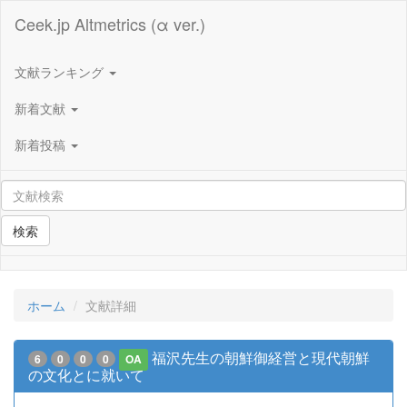
Ceek.jp Altmetrics (α ver.)
文献ランキング
新着文献
新着投稿
検索
ホーム
文献詳細
福沢先生の朝鮮御経営と現代朝鮮
6
0
0
0
OA
の文化とに就いて