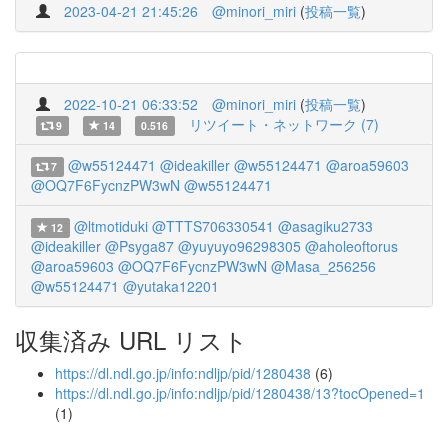
2023-04-21 21:45:26
@minori_miri
(
投稿一覧
)
2022-10-21 06:33:52
@minori_miri
(
投稿一覧
)
リツイート・ネットワーク (7)
9
14
0.516
@w55124471
@ideakiller
@w55124471
@aroa59603
7
@OQ7F6FycnzPW3wN
@w55124471
@ltmotiduki
@TTTS706330541
@asagiku2733
12
@ideakiller
@Psyga87
@yuyuyo96298305
@aholeoftorus
@aroa59603
@OQ7F6FycnzPW3wN
@Masa_256256
@w55124471
@yutaka12201
収集済み URL リスト
https://dl.ndl.go.jp/info:ndljp/pid/1280438
(6)
https://dl.ndl.go.jp/info:ndljp/pid/1280438/13?tocOpened=1
(1)