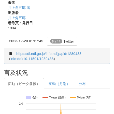
著者
井上角五郎 著
出版者
井上角五郎
巻号頁・発行日
1934
2023-12-20 01:27:49
Twitter
6 + 14
https://dl.ndl.go.jp/info:ndljp/pid/1280438
(
info:doi/10.11501/1280438
)
言及状況
変動（ピーク前後）
変動（月別）
分布
合計
Twitter (通常)
Twitter (RT)
2.0