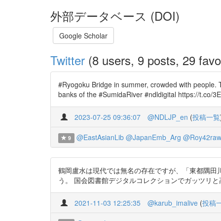
外部データベース (DOI)
Google Scholar
Twitter
(8 users, 9 posts, 29 favo
#Ryogoku Bridge in summer, crowded with people. Th
banks of the #SumidaRiver #ndldigital https://t.co
2023-07-25 09:36:07
@NDLJP_en
(
投稿一覧
@EastAsianLib
@JapanEmb_Arg
@Roy42raw
9
鶴岡盧水は現代では無名の存在ですが、「東都隅田
う。 国会図書館デジタルコレクションでガッツリと高精細な画像を味
2021-11-03 12:25:35
@karub_imalive
(
投稿