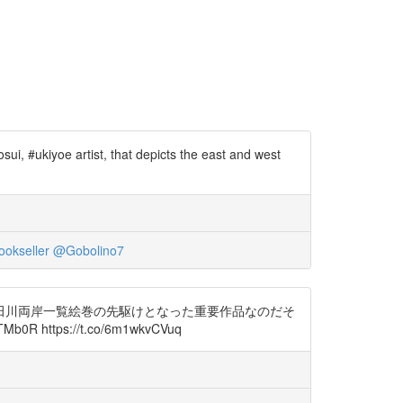
i, #ukiyoe artist, that depicts the east and west
okseller
@Gobolino7
田川両岸一覧絵巻の先駆けとなった重要作品なのだそ
ps://t.co/6m1wkvCVuq