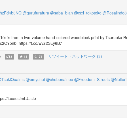
qhzFd4b3NQ
@gurufurafura
@saba_bian
@ciel_tokotoko
@Rosalinde8
is is from a two-volume hand-colored woodblock print by Tsuruoka Rosu
3Ec2CYbnbI https://t.co/wv22SEy6B7
)
リツイート・ネットワーク (3)
3
14
0.174
TsukiQualms
@bmychui
@chobonainoo
@Freedom_Streets
@Nuitor
//t.co/osfmL4Jste