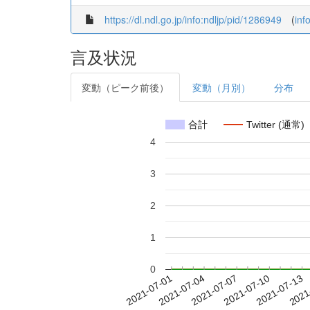
https://dl.ndl.go.jp/info:ndljp/pid/1286949
(
inf
言及状況
変動（ピーク前後）
変動（月別）
分布
合計
Twitter (通常)
4
3
2
1
0
2021-07-07
2021-07-10
2021-07-13
2021
2021-07-01
2021-07-04