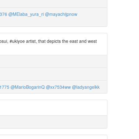
376
@MElaba_yura_ri
@mayachijpnow
i, #ukiyoe artist, that depicts the east and west
i1775
@MarioBogarinQ
@xx7534ww
@ladyangelkk