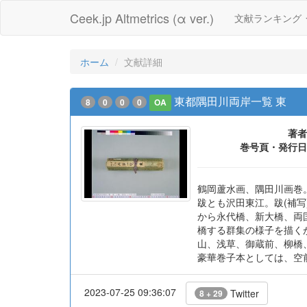
Ceek.jp Altmetrics (α ver.)
文献ランキング
ホーム
文献詳細
東都隅田川両岸一覧 東
8
0
0
0
OA
著者
巻号頁・発行日
鶴岡蘆水画、隅田川画巻。2
跋とも沢田東江。跋(補
から永代橋、新大橋、両
橋する群集の様子を描く
山、浅草、御蔵前、柳橋
豪華巻子本としては、空
2023-07-25 09:36:07
Twitter
8 + 29