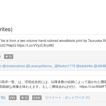
rites)
is is from a two-volume hand-colored woodblock print by Tsuruoka Rosu
/3Ec2CYtwpQ https://t.co/VYyzCXnyW2
)
10
r
@chobonainoo
@LavanyaVerma_
@Nuitori1775
@edokiriko
@JAHBo
川両岸一覧」は、浮世絵史的には、以降多数の絵師によって描かれた隅
わえます。もしご興味あればぜひ。 https://t.co/8SdiFTMb0R htt
一覧
)
リツイート・ネットワーク (1)
3
12
0.316