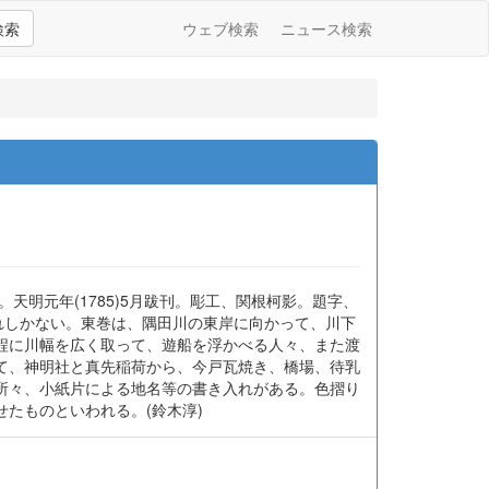
検索
ウェブ検索
ニュース検索
)。天明元年(1785)5月跋刊。彫工、関根柯影。題字、
れしかない。東巻は、隅田川の東岸に向かって、川下
程に川幅を広く取って、遊船を浮かべる人々、また渡
て、神明社と真先稲荷から、今戸瓦焼き、橋場、待乳
所々、小紙片による地名等の書き入れがある。色摺り
たものといわれる。(鈴木淳)