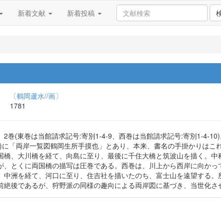
新着文献
新着投稿
〔鶴岡蘆水//画〕
1781
巻(東巻は当館請求記号:寄別1-4-9、西巻は当館請求記号:寄別1-4-10
写)に「両岸一覧図鶴岡生所手摸也」とあり、本来、書名の手掛かりはこ
国橋、大川橋を経て、向島に至り、最後に千住大橋と筑波山を描く。中
が、とくに両国橋の描写は圧巻である。西巻は、川上から西岸に向かっ
、中洲を経て、河口に至り、住吉社を描いたのち、富士山を遠望する。
前絶後であるが、狩野派の同様の趣向による両岸図に基づき、当世化させ