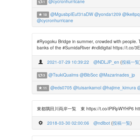
@cycronhurricane
1
@MgusbpIEuf31aDW
@yonda1209
@lke8p
10
@cycronhurricane
#Ryogoku Bridge in summer, crowded with people. Th
banks of the #SumidaRiver #ndldigital https://t.co/
2021-07-29 10:39:22
@NDLJP_en
(
投稿一覧
@TsukiQualms
@BibSoc
@Mazarinades_jp
3
@eds0705
@tuisankamol
@hajime_kimura
@
11
東都隅田川両岸一覧 東 https://t.co/iPlRpWYHP6 https:
2018-03-30 02:00:06
@ndlbot
(
投稿一覧
)