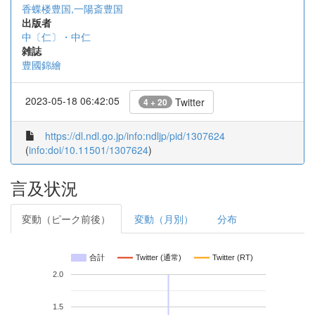
香蝶楼豊国,一陽斎豊国
出版者
中〔仁〕・中仁
雑誌
豊國錦繪
2023-05-18 06:42:05
Twitter
4 + 20
https://dl.ndl.go.jp/info:ndljp/pid/1307624
(
info:doi/10.11501/1307624
)
言及状況
変動（ピーク前後）
変動（月別）
分布
合計
Twitter (通常)
Twitter (RT)
2.0
1.5