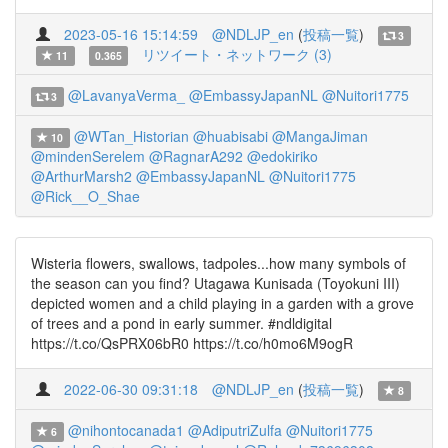
2023-05-16 15:14:59
@NDLJP_en
(
投稿一覧
)
3
リツイート・ネットワーク (3)
11
0.365
@LavanyaVerma_
@EmbassyJapanNL
@Nuitori1775
3
@WTan_Historian
@huabisabi
@MangaJiman
10
@mindenSerelem
@RagnarA292
@edokiriko
@ArthurMarsh2
@EmbassyJapanNL
@Nuitori1775
@Rick__O_Shae
Wisteria flowers, swallows, tadpoles...how many symbols of
the season can you find? Utagawa Kunisada (Toyokuni III)
depicted women and a child playing in a garden with a grove
of trees and a pond in early summer. #ndldigital
https://t.co/QsPRX06bR0 https://t.co/h0mo6M9ogR
2022-06-30 09:31:18
@NDLJP_en
(
投稿一覧
)
8
@nihontocanada1
@AdiputriZulfa
@Nuitori1775
6