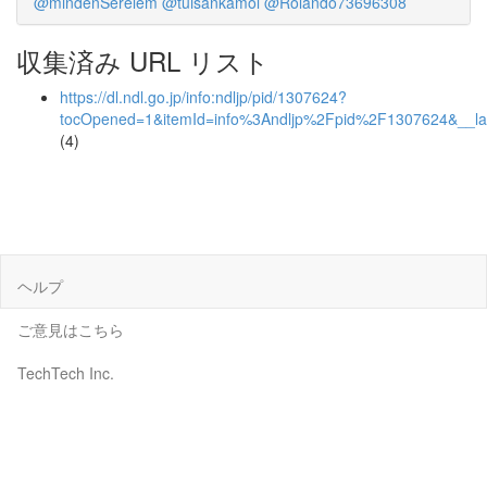
@mindenSerelem
@tuisankamol
@Rolando73696308
収集済み URL リスト
https://dl.ndl.go.jp/info:ndljp/pid/1307624?
tocOpened=1&itemId=info%3Andljp%2Fpid%2F1307624&__l
(4)
ヘルプ
ご意見はこちら
TechTech Inc.