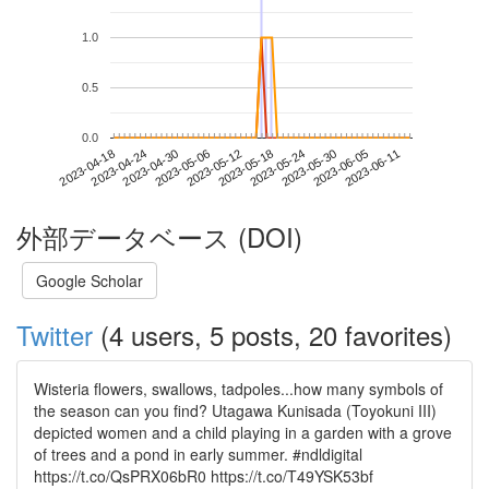
1.0
0.5
0.0
2023-06-05
2023-04-18
2023-05-06
2023-05-24
2023-06-11
2023-04-24
2023-05-12
2023-05-30
2023-04-30
2023-05-18
外部データベース (DOI)
Google Scholar
Twitter
(4 users, 5 posts, 20 favorites)
Wisteria flowers, swallows, tadpoles...how many symbols of
the season can you find? Utagawa Kunisada (Toyokuni III)
depicted women and a child playing in a garden with a grove
of trees and a pond in early summer. #ndldigital
https://t.co/QsPRX06bR0 https://t.co/T49YSK53bf