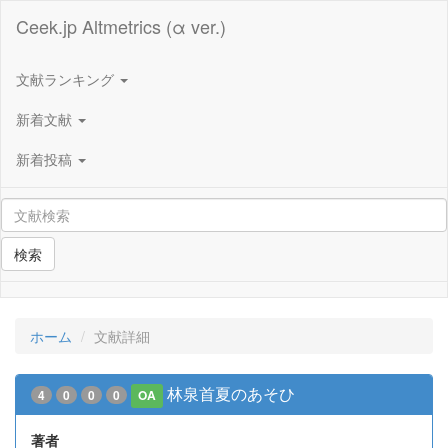
Ceek.jp Altmetrics (α ver.)
文献ランキング
新着文献
新着投稿
検索
ホーム
文献詳細
林泉首夏のあそひ
4
0
0
0
OA
著者