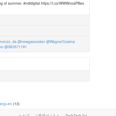
nning of summer. #ndldigital https://t.co/WWWnoaPBeo
monzo_da
@newgascooker
@WagnerCosima
ko
@S63571191
lang=en
(13)
ヘルプ
ご意見はこちら
TechTech Inc.