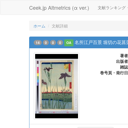
Ceek.jp Altmetrics (α ver.)
文献ランキング
ホーム
文献詳細
名所江戸百景 堀切の花菖
14
0
0
0
OA
著者
出版者
雑誌
巻号頁・発行日