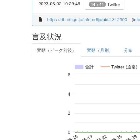
2023-06-02 10:29:49
Twitter
14 + 44
https://dl.ndl.go.jp/info:ndljp/pid/1312300
(
inf
言及状況
変動（ピーク前後）
変動（月別）
分布
合計
Twitter (通常)
6
4
2
0