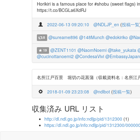
Horikiri is a famous place for #shobu (sweet flags) 
https://t.co/BCGLa6XdRJ
2022-06-13 09:20:10
@NDLJP_en
(
投稿一覧
@sureame896
@148Munch
@edokiriko
@Na
8
@ZENT1101
@NaomNoemi
@take_yukata
19
@cucinottanoemi2
@CondesaVivi
@EmbassyJapa
名所江戸百景 堀切の花菖蒲（収載資料名：名所江戸百景） https:/
2018-01-09 23:23:08
@ndlbot
(
投稿一覧
)
収集済み URL リスト
http://dl.ndl.go.jp/info:ndljp/pid/1312300
(1)
https://dl.ndl.go.jp/info:ndljp/pid/1312300