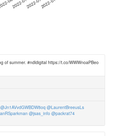
-27
022-06-30
2022-07-03
2022-07-06
2022-07-09
nning of summer. #ndldigital https://t.co/WWWnoaPBeo
@Jn1AVvdGWBDW8oq
@LaurentBreeusLs
anRSparkman
@jsas_info
@packrat74