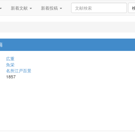
新着文献
新着投稿
蒲
広重
魚栄
名所江戸百景
1857