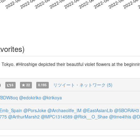
2022-06-21
2022-06-24
2022-06
-05-31
2
2022-06-03
2022-06-06
2022-06-09
2022-06-12
2022-06-15
2022-06-18
vorites)
in Tokyo. #Hiroshige depicted their beautiful violet flowers at the begi
)
リツイート・ネットワーク (5)
6
22
0.195
WBDW8oq
@edokiriko
@kirikoya
Emb_Spain
@PorsJoke
@Archaeolife_IM
@EastAsianLib
@SBORAH3
1775
@ArthurMarsh2
@MPC1314589
@Rick__O_Shae
@time4this
@D