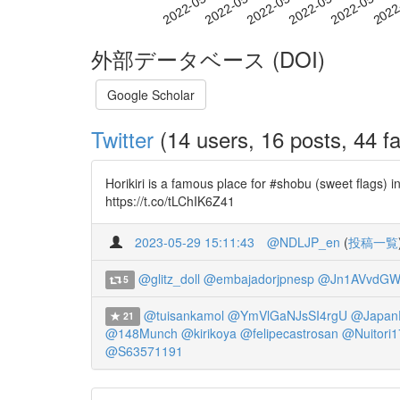
2022-05-22
2022-05-25
2022-05-28
2022
2022-05-16
2022-05-19
外部データベース (DOI)
Google Scholar
Twitter
(14 users, 16 posts, 44 fa
Horikiri is a famous place for #shobu (sweet flags) 
https://t.co/tLChIK6Z41
2023-05-29 15:11:43
@NDLJP_en
(
投稿一覧
@glitz_doll
@embajadorjpnesp
@Jn1AVvdG
5
@tuisankamol
@YmVlGaNJsSI4rgU
@Japan
21
@148Munch
@kirikoya
@felipecastrosan
@Nuitori
@S63571191