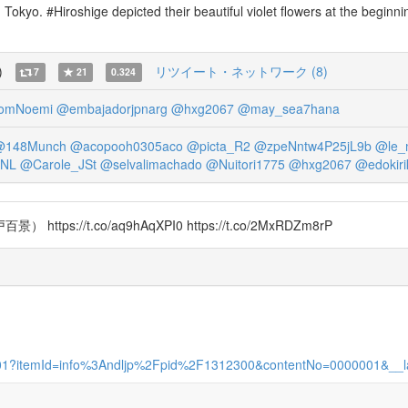
in Tokyo. #Hiroshige depicted their beautiful violet flowers at the begi
)
リツイート・ネットワーク (8)
7
21
0.324
omNoemi
@embajadorjpnarg
@hxg2067
@may_sea7hana
@148Munch
@acopooh0305aco
@picta_R2
@zpeNntw4P25jL9b
@le_
nNL
@Carole_JSt
@selvalimachado
@Nuitori1775
@hxg2067
@edokiri
/t.co/aq9hAqXPI0 https://t.co/2MxRDZm8rP
/0000001?itemId=info%3Andljp%2Fpid%2F1312300&contentNo=0000001&__