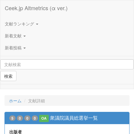
Ceek.jp Altmetrics (α ver.)
文献ランキング
新着文献
新着投稿
検索
ホーム
文献詳細
衆議院議員総選挙一覧
5
0
0
0
OA
出版者