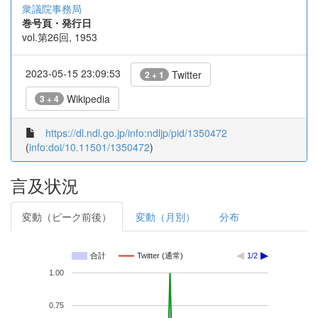
衆議院事務局
巻号頁・発行日
vol.第26回, 1953
2023-05-15 23:09:53
Twitter
2 + 1
Wikipedia
3 + 4
https://dl.ndl.go.jp/info:ndljp/pid/1350472
(
info:doi/10.11501/1350472
)
言及状況
変動（ピーク前後）
変動（月別）
分布
合計
Twitter (通常)
1/2
1.00
0.75