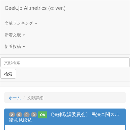
Ceek.jp Altmetrics (α ver.)
文献ランキング
新着文献
新着投稿
検索
ホーム
文献詳細
〔法律取調委員会〕 民法ニ関スル
2
0
0
0
OA
諸意見綴込