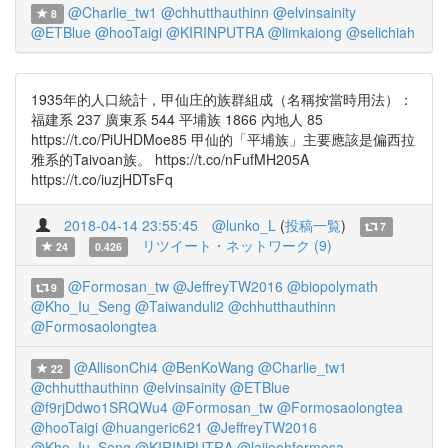
@Charlie_tw1
@chhutthauthinn
@elvinsainity
8
@ETBlue
@hooTaigi
@KIRINPUTRA
@limkaiong
@selichiah
1935年的人口統計，甲仙庄的族群組成（名稱按當時用法）：
福建系 237 廣東系 544 平埔族 1866 內地人 85
https://t.co/PiUHDMoe85 甲仙的「平埔族」主要應該是偏西拉
雅系的Taivoan族。 https://t.co/nFufMH205A
https://t.co/iuzjHDTsFq
2018-04-14 23:55:45
@lunko_L
(
投稿一覧
)
7
リツイート・ネットワーク (9)
24
0.426
@Formosan_tw
@JeffreyTW2016
@biopolymath
9
@Kho_Iu_Seng
@Taiwanduli2
@chhutthauthinn
@Formosaolongtea
@AllisonChi4
@BenKoWang
@Charlie_tw1
22
@chhutthauthinn
@elvinsainity
@ETBlue
@f9rjDdwo1SRQWu4
@Formosan_tw
@Formosaolongtea
@hooTaigi
@huangeric621
@JeffreyTW2016
@Kho_Iu_Seng
@KIRINPUTRA
@lajioohformosa