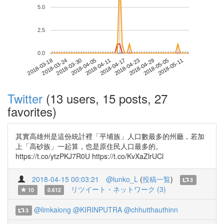
5.0
2.5
0.0
2018-05-05
2018-03-18
2018-04-05
2018-04-23
2018-05-11
2018-03-24
2018-04-11
2018-04-29
2018-03-30
2018-04-17
Twitter
(13 users, 15 posts, 27
favorites)
其實高雄州是這份統計裡「平埔族」人口數最多的州廳，若加
上「高砂族」一起算，也是原住民人口最多的。
https://t.co/ytzPKJ7R0U https://t.co/KvXaZlrUCl
2018-04-15 00:03:21
@lunko_L
(
投稿一覧
)
3
リツイート・ネットワーク (3)
10
0.612
@limkaiong
@KIRINPUTRA
@chhutthauthinn
3