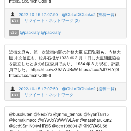
https://t.co/mcniQd8Ftl
2022-10-15 17:07:50
@ObLaDiOblako2
(
投稿一覧
)
リツイート・ネットワーク (2)
1
@packraty
@packraty
2
近衛文麿も、第一次近衛内閣の外務大臣 広田弘毅も、内務大
臣 末次信正も、松井石根が1933 年 3 月 1 日に大亜細亜協会
を設立したときの創立委員であり、 1934 年 3 月現在、評議
員でした。 https://t.co/vz39ZWUBcW https://t.co/AJf7FLYj0I
https://t.co/mcniQd8Ftl
2022-10-15 17:07:50
@ObLaDiOblako2
(
投稿一覧
)
リツイート・ネットワーク
1
@busokuten @NedxYp @jinmu_tennou @NyanTan15
@komakimaco @eYwJoY8WvY9LA4r @masaharukun2
@2ed9SmiN94wHR5S @den198804 @KINGYASU58