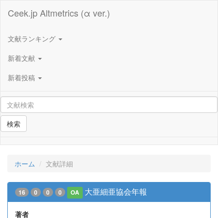
Ceek.jp Altmetrics (α ver.)
文献ランキング
新着文献
新着投稿
検索
ホーム
文献詳細
大亜細亜協会年報
16
0
0
0
OA
著者