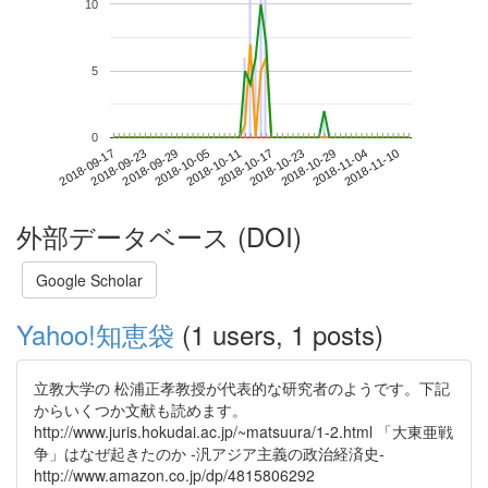
10
5
0
2018-11-04
2018-09-17
2018-10-05
2018-10-23
2018-11-10
2018-09-23
2018-10-11
2018-10-29
2018-09-29
2018-10-17
外部データベース (DOI)
Google Scholar
Yahoo!知恵袋
(1 users, 1 posts)
立教大学の 松浦正孝教授が代表的な研究者のようです。下記
からいくつか文献も読めます。
http://www.juris.hokudai.ac.jp/~matsuura/1-2.html 「大東亜戦
争」はなぜ起きたのか -汎アジア主義の政治経済史-
http://www.amazon.co.jp/dp/4815806292