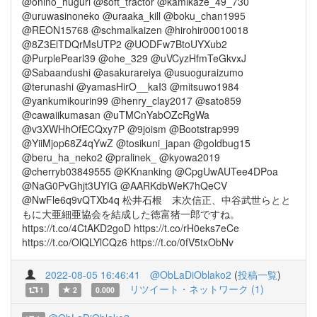
@onino_huguri @soft_tractor @kamikaze_49_730
@uruwasinoneko @uraaka_kill @boku_chan1995
@REON15768 @schmalkaizen @hirohir00010018
@8Z3ElTDQrMsUTP2 @UODFw7BtoUYXub2
@PurplePearl39 @ohe_329 @uVCyzHfmTeGkvxJ
@Sabaandushi @asakurareiya @usuoguraizumo
@terunashi @yamasHirO__kaI3 @mitsuwo1984
@yankumikourin99 @henry_clay2017 @sato859
@cawaiikumasan @uTMCnYabOZcRgWa
@v3XWHhOfECQxy7P @9joism @Bootstrap999
@YiiMjop68Z4qYwZ @tosikuni_japan @goldbug15
@beru_ha_neko2 @pralinek_ @kyowa2019
@cherryb03849555 @KKnanking @CpgUwAUTee4DPoa
@NaG0PvGhjt3UYIG @AARKdbWeK7hQeCV
@NwFle6q9vQTXb4q 松井石根 末次信正、中谷武世らとと
もに大亜細亜協会を結成した徳富猪一郎ですね。
https://t.co/4CtAKD2goD https://t.co/rH0eks7eCe
https://t.co/OlQLYlCQz6 https://t.co/0fV5txObNv
2022-08-05 16:46:41
@ObLaDiOblako2
(
投稿一覧
)
リツイート・ネットワーク (1)
1
2
0.000