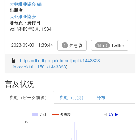
大亜細亜協会 編
出版者
大亜細亜協会
巻号頁・発行日
vol.昭和9年3月, 1934
2023-09-09 11:39:44
知恵袋
Twitter
1
15 + 3
https://dl.ndl.go.jp/info:ndljp/pid/1443323
(
info:doi/10.11501/1443323
)
言及状況
変動（ピーク前後）
変動（月別）
分布
合計
知恵袋
1/2
15