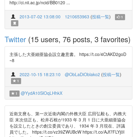
http://ci.nii.ac.jp/ncid/BB0120 ...
2013-07-02 13:08:00
1210653963
(
投稿一覧
)
1
Twitter
(15 users, 76 posts, 3 favorites)
主張した大亜細亜協会設立趣意書。 https://t.co/4CtAKD2goD
~8
2022-10-15 18:23:10
@ObLaDiOblako2
(
投稿一覧
)
1
@YydA10SlOqLHhkX
1
近衛文麿も、第一次近衛内閣の外務大臣 広田弘毅も、内務大
臣 末次信正も、松井石根が1933 年 3 月 1 日に大亜細亜協会
を設立したときの創立委員であり、 1934 年 3 月現在、評議
員でした。 https://t.co/vz39ZWUBcW https://t.co/AJf7FLYj0I