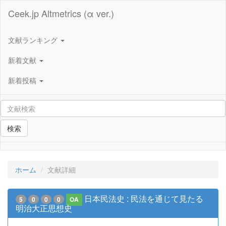
Ceek.jp Altmetrics (α ver.)
文献ランキング
新着文献
新着投稿
検索
ホーム
文献詳細
日本民法史 : 民法を通じて見たる
5
0
0
0
OA
明治大正思想史