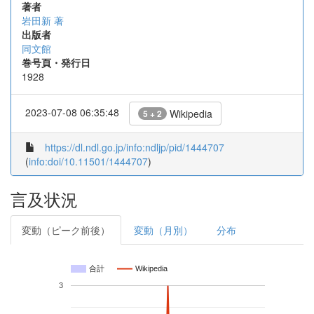
著者
岩田新 著
出版者
同文館
巻号頁・発行日
1928
2023-07-08 06:35:48
Wikipedia
5 + 2
https://dl.ndl.go.jp/info:ndljp/pid/1444707
(
info:doi/10.11501/1444707
)
言及状況
変動（ピーク前後）
変動（月別）
分布
合計
Wikipedia
3