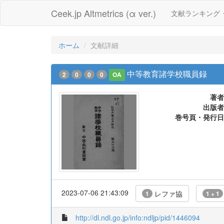
Ceek.jp Altmetrics (α ver.)
文献ランキング
ホーム
文献詳細
中等教育諸学校職員録
2
0
0
0
OA
著者
出版者
巻号頁・発行日
2023-07-06 21:43:09
レファ協
1
1 + 1
http://dl.ndl.go.jp/info:ndljp/pid/1446094