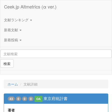
Ceek.jp Altmetrics (α ver.)
文献ランキング
新着文献
新着投稿
検索
ホーム
文献詳細
東京府統計書
43
0
0
0
OA
著者