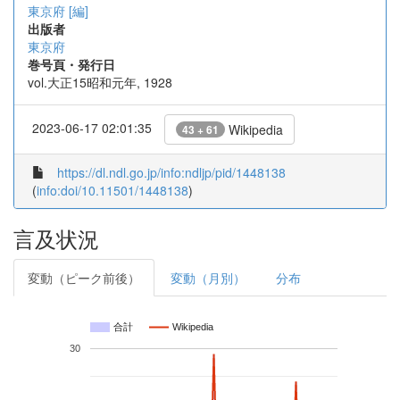
東京府 [編]
出版者
東京府
巻号頁・発行日
vol.大正15昭和元年, 1928
2023-06-17 02:01:35
Wikipedia
43 + 61
https://dl.ndl.go.jp/info:ndljp/pid/1448138
(
info:doi/10.11501/1448138
)
言及状況
変動（ピーク前後）
変動（月別）
分布
合計
Wikipedia
30