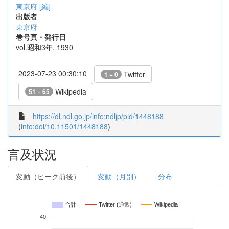
東京府 [編]
出版者
東京府
巻号頁・発行日
vol.昭和3年, 1930
2023-07-23 00:30:10
Twitter
1 + 0
Wikipedia
51 + 65
https://dl.ndl.go.jp/info:ndljp/pid/1448188
(
info:doi/10.11501/1448188
)
言及状況
変動（ピーク前後）
変動（月別）
分布
合計
Twitter (通常)
Wikipedia
40