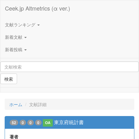
Ceek.jp Altmetrics (α ver.)
文献ランキング
新着文献
新着投稿
検索
ホーム
文献詳細
東京府統計書
52
0
0
0
OA
著者