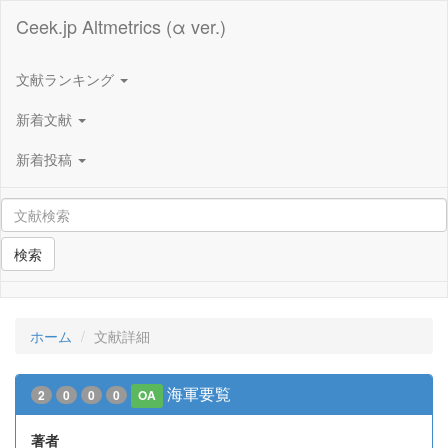
Ceek.jp Altmetrics (α ver.)
文献ランキング
新着文献
新着投稿
検索
ホーム
文献詳細
海軍要覧
2
0
0
0
OA
著者