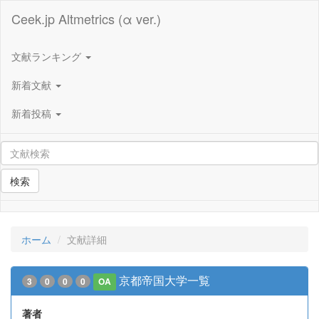
Ceek.jp Altmetrics (α ver.)
文献ランキング
新着文献
新着投稿
検索
ホーム
文献詳細
京都帝国大学一覧
3
0
0
0
OA
著者