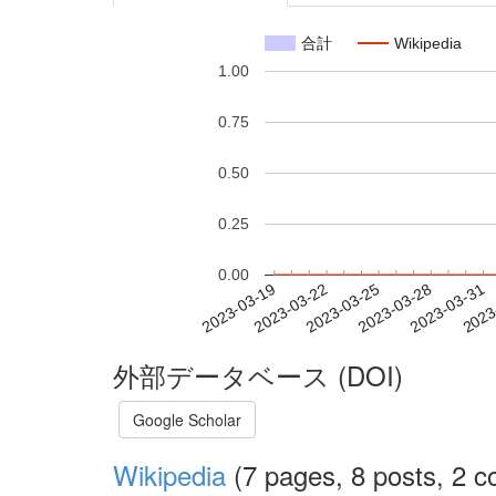
合計
Wikipedia
1.00
0.75
0.50
0.25
0.00
2023-03-25
2023-03-28
2023-03-31
2023
2023-03-19
2023-03-22
外部データベース (DOI)
Google Scholar
Wikipedia
(7 pages, 8 posts, 2 co