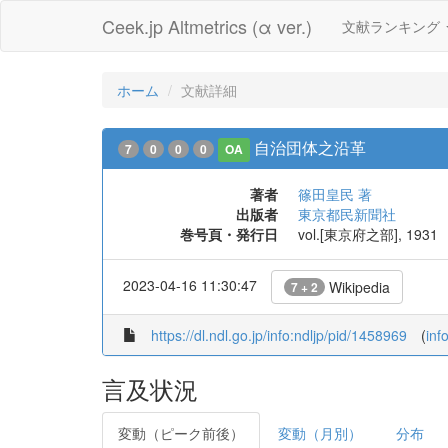
Ceek.jp Altmetrics (α ver.)
文献ランキング
ホーム
文献詳細
自治団体之沿革
7
0
0
0
OA
著者
篠田皇民 著
出版者
東京都民新聞社
巻号頁・発行日
vol.[東京府之部], 1931
2023-04-16 11:30:47
Wikipedia
7 + 2
https://dl.ndl.go.jp/info:ndljp/pid/1458969
(
inf
言及状況
変動（ピーク前後）
変動（月別）
分布