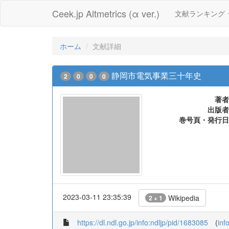
Ceek.jp Altmetrics (α ver.)
文献ランキング
ホーム
文献詳細
静岡市電気事業三十年史
2
0
0
0
著者
出版者
巻号頁・発行日
2023-03-11 23:35:39
Wikipedia
2 + 1
https://dl.ndl.go.jp/info:ndljp/pid/1683085
(
inf