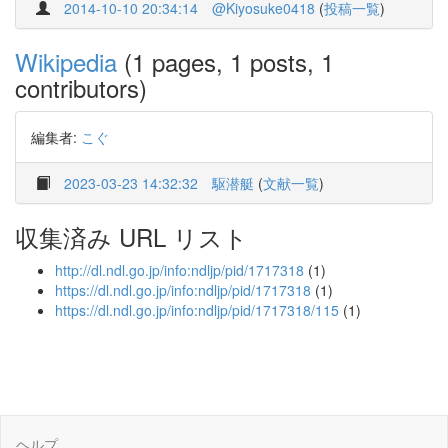
2014-10-10 20:34:14
@Kiyosuke0418
(
投稿一覧
)
Wikipedia
(1 pages, 1 posts, 1
contributors)
編集者:
こぐ
2023-03-23 14:32:32
駆潜艇
(
文献一覧
)
収集済み URL リスト
http://dl.ndl.go.jp/info:ndljp/pid/1717318
(1)
https://dl.ndl.go.jp/info:ndljp/pid/1717318
(1)
https://dl.ndl.go.jp/info:ndljp/pid/1717318/115
(1)
ヘルプ