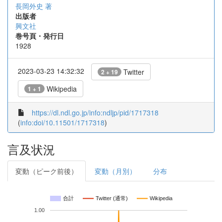
長岡外史 著
出版者
興文社
巻号頁・発行日
1928
2023-03-23 14:32:32
Twitter
2 + 19
Wikipedia
1 + 1
https://dl.ndl.go.jp/info:ndljp/pid/1717318
(
info:doi/10.11501/1717318
)
言及状況
変動（ピーク前後）
変動（月別）
分布
合計
Twitter (通常)
Wikipedia
1.00