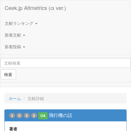
Ceek.jp Altmetrics (α ver.)
文献ランキング
新着文献
新着投稿
検索
ホーム
文献詳細
飛行機の話
3
0
0
0
OA
著者