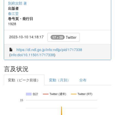
別府次郎 著
出版者
春江堂
巻号頁・発行日
1928
2023-10-10 14:18:17
Twitter
17 + 28
https://dl.ndl.go.jp/info:ndljp/pid/1717338
(
info:doi/10.11501/1717338
)
言及状況
変動（ピーク前後）
変動（月別）
分布
合計
Twitter (通常)
Twitter (RT)
15