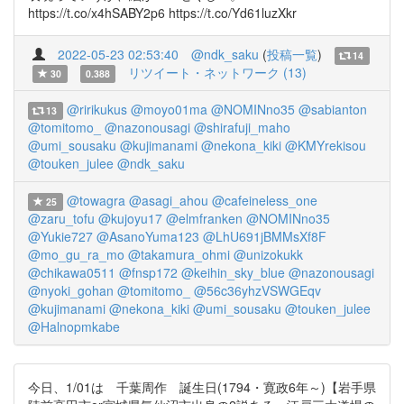
https://t.co/x4hSABY2p6 https://t.co/Yd61luzXkr
2022-05-23 02:53:40
@ndk_saku
(
投稿一覧
)
14
リツイート・ネットワーク (13)
30
0.388
@ririkukus
@moyo01ma
@NOMINno35
@sabianton
13
@tomitomo_
@nazonousagi
@shirafuji_maho
@umi_sousaku
@kujimanami
@nekona_kiki
@KMYrekisou
@touken_julee
@ndk_saku
@towagra
@asagi_ahou
@cafeineless_one
25
@zaru_tofu
@kujoyu17
@elmfranken
@NOMINno35
@Yukie727
@AsanoYuma123
@LhU691jBMMsXf8F
@mo_gu_ra_mo
@takamura_ohmi
@unizokukk
@chikawa0511
@fnsp172
@keihin_sky_blue
@nazonousagi
@nyoki_gohan
@tomitomo_
@56c36yhzVSWGEqv
@kujimanami
@nekona_kiki
@umi_sousaku
@touken_julee
@Halnopmkabe
今日、1/01は 千葉周作 誕生日(1794・寛政6年～)【岩手県