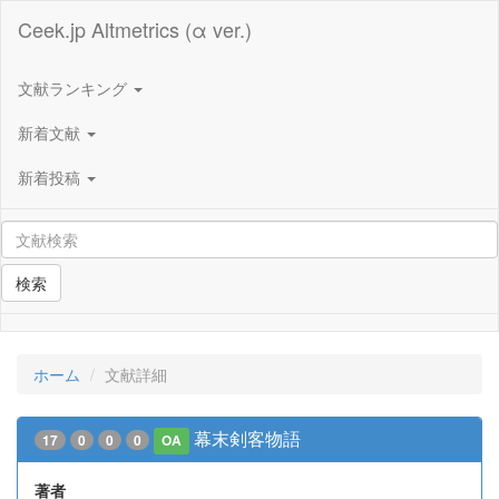
Ceek.jp Altmetrics (α ver.)
文献ランキング
新着文献
新着投稿
検索
ホーム
文献詳細
幕末剣客物語
17
0
0
0
OA
著者