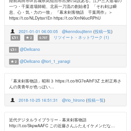
陸前高田市or宮城県気仙沼市出身の2説ある。江戸三大道場の
一つ・千葉道場師範、北辰一刀流の創始者】 「それ剣は瞬
息、心・気・力の一致」 『幕末剣客物語 千葉周作』＞
https://t.co/NLDytsx1En https://t.co/XmN6ucRPhU
2021-01-01 06:00:05
@kenndoujitenn
(
投稿一覧
)
リツイート・ネットワーク (1)
1
2
0.707
@Dellcano
1
@Dellcano
@iori_1_yanagi
2
「幕末剣客物語」昭和３ https://t.co/8G7eAIhF3Z 土村正寿さ
んの美青年が色っぽい…
2018-10-25 16:51:31
@rio_hirono
(
投稿一覧
)
近代デジタルライブラリー - 幕末剣客物語
http://t.co/SkpwAAFC この近藤さんふたえイケメンだな…