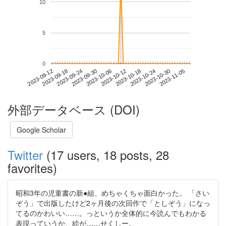
10
5
0
2023-10-30
2023-09-12
2023-09-30
2023-10-18
2023-11-05
2023-09-18
2023-10-06
2023-10-24
2023-09-24
2023-10-12
外部データベース (DOI)
Google Scholar
Twitter
(17 users, 18 posts, 28
favorites)
昭和3年の児童書の新●組、めちゃくちゃ面白かった。 「さい
ぞう」で出版したけど2ヶ月後の次回作で「としぞう」になっ
てるのかわいい……。っというか全体的に今読んでもわかる
表現っていうか、絵が……せくしー。