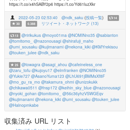
https://t.co/x4hSABY2p6 https://t.co/Yd61luzXkr
2022-05-23 02:53:40
@ndk_saku
(
投稿一覧
)
14
リツイート・ネットワーク (13)
30
0.388
@ririkukus
@moyo01ma
@NOMINno35
@sabianton
13
@tomitomo_
@nazonousagi
@shirafuji_maho
@umi_sousaku
@kujimanami
@nekona_kiki
@KMYrekisou
@touken_julee
@ndk_saku
@towagra
@asagi_ahou
@cafeineless_one
25
@zaru_tofu
@kujoyu17
@elmfranken
@NOMINno35
@Yukie727
@AsanoYuma123
@LhU691jBMMsXf8F
@mo_gu_ra_mo
@takamura_ohmi
@unizokukk
@chikawa0511
@fnsp172
@keihin_sky_blue
@nazonousagi
@nyoki_gohan
@tomitomo_
@56c36yhzVSWGEqv
@kujimanami
@nekona_kiki
@umi_sousaku
@touken_julee
@Halnopmkabe
収集済み URL リスト