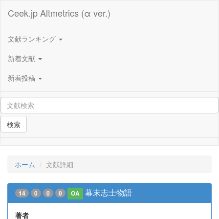
Ceek.jp Altmetrics (α ver.)
文献ランキング
新着文献
新着投稿
検索
ホーム
文献詳細
幕末志士物語
14
0
0
0
OA
著者