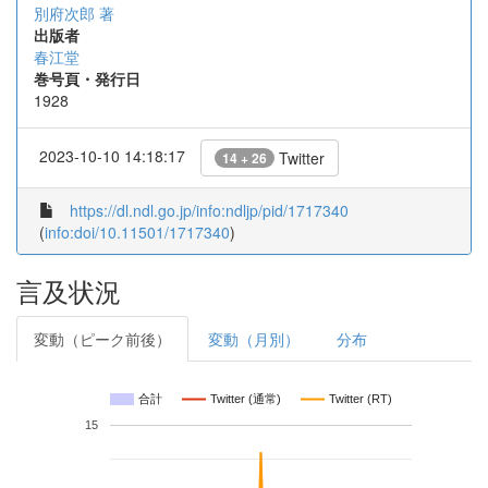
別府次郎 著
出版者
春江堂
巻号頁・発行日
1928
2023-10-10 14:18:17
Twitter
14 + 26
https://dl.ndl.go.jp/info:ndljp/pid/1717340
(
info:doi/10.11501/1717340
)
言及状況
変動（ピーク前後）
変動（月別）
分布
合計
Twitter (通常)
Twitter (RT)
15