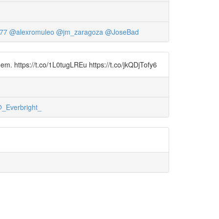
_77
@alexromuleo
@jm_zaragoza
@JoseBad
m. https://t.co/1L0tugLREu https://t.co/jkQDjTofy6
_Everbright_