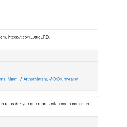
hem. https://t.co/1L0tugLREu
ns_Miami
@ArthurMarsh2
@BrBrurnyrainy
n unos #ukiyoe que representan como coexisten