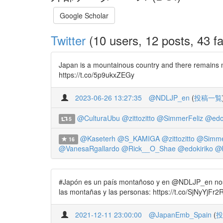
Google Scholar
Twitter
(10 users, 12 posts, 43 fa
Japan is a mountainous country and there remains m
https://t.co/5p9ukxZEGy
2023-06-26 13:27:35
@NDLJP_en
(
投稿一覧
@CulturaUbu
@zittozitto
@SimmerFeliz
@edok
5
@Kaseterh
@S_KAMIGA
@zittozitto
@Simme
16
@VanesaRgallardo
@Rick__O_Shae
@edokiriko
@b
#Japón es un país montañoso y en @NDLJP_en nos
las montañas y las personas: https://t.co/SjNyYjFr
2021-12-11 23:00:00
@JapanEmb_Spain
(
投