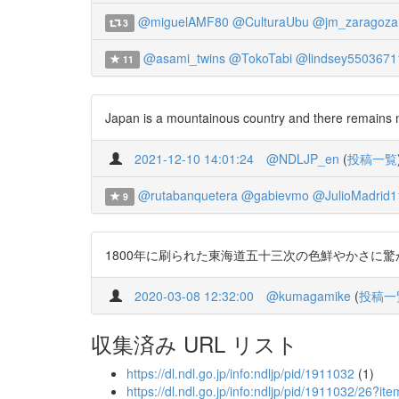
@miguelAMF80
@CulturaUbu
@jm_zaragoza
3
@asami_twins
@TokoTabi
@lindsey5503671
11
Japan is a mountainous country and there remains ma
2021-12-10 14:01:24
@NDLJP_en
(
投稿一覧
@rutabanquetera
@gabievmo
@JulioMadrid1
9
1800年に刷られた東海道五十三次の色鮮やかさに驚かされる ht
2020-03-08 12:32:00
@kumagamike
(
投稿一
収集済み URL リスト
https://dl.ndl.go.jp/info:ndljp/pid/1911032
(1)
https://dl.ndl.go.jp/info:ndljp/pid/1911032/