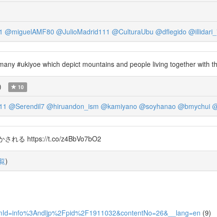
1
@miguelAMF80
@JulioMadrid111
@CulturaUbu
@dflegido
@illidari
ny #ukiyoe which depict mountains and people living together with the
)
10
11
@Serendil7
@hiruandon_ism
@kamiyano
@soyhanao
@bmychui
@
tps://t.co/z4BbVo7bO2
覧
)
26?itemId=info%3Andljp%2Fpid%2F1911032&contentNo=26&__lang=en
(9)