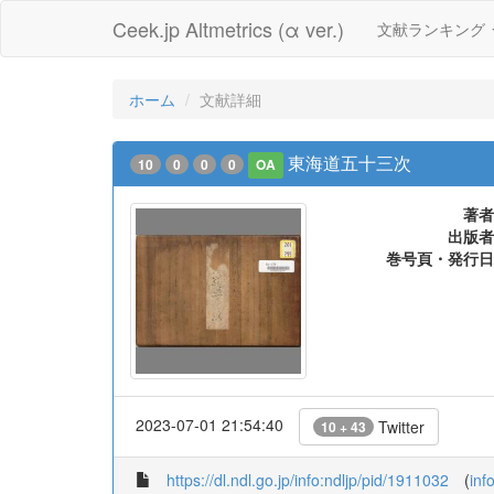
Ceek.jp Altmetrics (α ver.)
文献ランキング
ホーム
文献詳細
東海道五十三次
10
0
0
0
OA
著者
出版者
巻号頁・発行日
2023-07-01 21:54:40
Twitter
10 + 43
https://dl.ndl.go.jp/info:ndljp/pid/1911032
(
inf