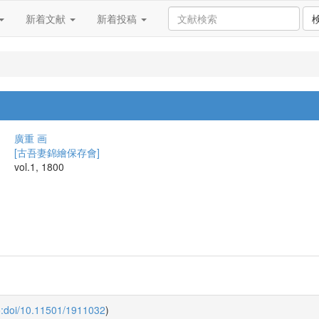
新着文献
新着投稿
廣重 画
[古吾妻錦繪保存會]
vol.1, 1800
o:doi/10.11501/1911032
)