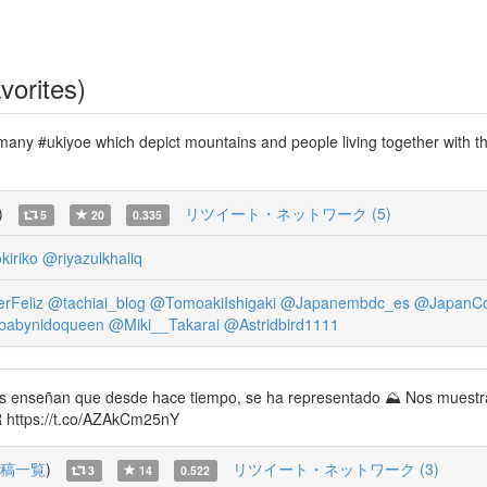
vorites)
any #ukiyoe which depict mountains and people living together with t
)
リツイート・ネットワーク (5)
5
20
0.335
iriko
@riyazulkhaliq
rFeliz
@tachiai_blog
@TomoakiIshigaki
@Japanembdc_es
@JapanCo
abynidoqueen
@Miki__Takarai
@Astridbird1111
 enseñan que desde hace tiempo, se ha representado ⛰ Nos muestra
2R https://t.co/AZAkCm25nY
稿一覧
)
リツイート・ネットワーク (3)
3
14
0.522