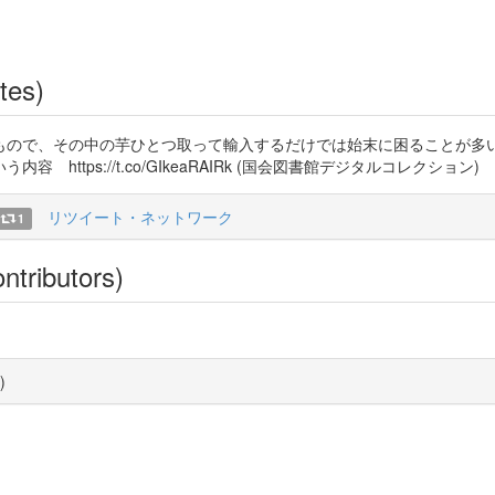
tes)
もので、その中の芋ひとつ取って輸入するだけでは始末に困ることが多
ttps://t.co/GIkeaRAIRk (国会図書館デジタルコレクション)
リツイート・ネットワーク
1
ntributors)
)