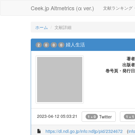
Ceek.jp Altmetrics (α ver.)
文献ランキング
ホーム
文献詳細
婦人生活
2
0
0
0
著者
出版者
巻号頁・発行日
2023-04-12 05:03:21
Twitter
1 + 0
1 + 1
https://dl.ndl.go.jp/info:ndljp/pid/2324672
(
inf