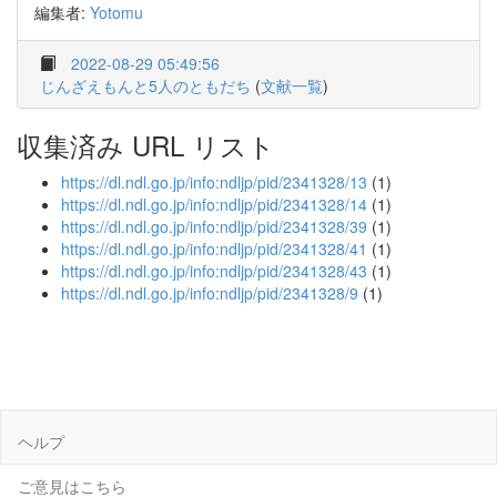
編集者:
Yotomu
2022-08-29 05:49:56
じんざえもんと5人のともだち
(
文献一覧
)
収集済み URL リスト
https://dl.ndl.go.jp/info:ndljp/pid/2341328/13
(1)
https://dl.ndl.go.jp/info:ndljp/pid/2341328/14
(1)
https://dl.ndl.go.jp/info:ndljp/pid/2341328/39
(1)
https://dl.ndl.go.jp/info:ndljp/pid/2341328/41
(1)
https://dl.ndl.go.jp/info:ndljp/pid/2341328/43
(1)
https://dl.ndl.go.jp/info:ndljp/pid/2341328/9
(1)
ヘルプ
ご意見はこちら