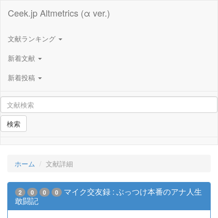
Ceek.jp Altmetrics (α ver.)
文献ランキング
新着文献
新着投稿
検索
ホーム
文献詳細
マイク交友録 : ぶっつけ本番のアナ人生
2
0
0
0
敢闘記