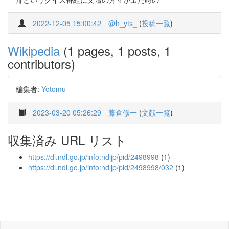
2022-12-05 15:00:42
@h_yts_
(
投稿一覧
)
Wikipedia
(1 pages, 1 posts, 1
contributors)
編集者:
Yotomu
2023-03-20 05:26:29
藤倉修一
(
文献一覧
)
収集済み URL リスト
https://dl.ndl.go.jp/info:ndljp/pid/2498998
(1)
https://dl.ndl.go.jp/info:ndljp/pid/2498998/032
(1)