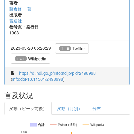
著者
藤倉修一 著
出版者
普通社
巻号頁・発行日
1963
2023-03-20 05:26:29
Twitter
1 + 0
Wikipedia
1 + 1
https://dl.ndl.go.jp/info:ndljp/pid/2498998
(
info:doi/10.11501/2498998
)
言及状況
変動（ピーク前後）
変動（月別）
分布
合計
Twitter (通常)
Wikipedia
1.00