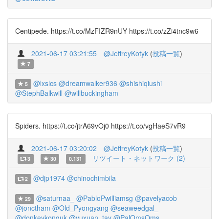
Centipede. https://t.co/MzFIZR9nUY https://t.co/zZi4tnc9w6
2021-06-17 03:21:55
@JeffreyKotyk
(
投稿一覧
)
7
@lxslcs
@dreamwalker936
@shishiqiushi
5
@StephBalkwill
@willbuckingham
Spiders. https://t.co/jtrA69vOj0 https://t.co/vgHaeS7vR9
2021-06-17 03:20:02
@JeffreyKotyk
(
投稿一覧
)
リツイート・ネットワーク (2)
3
30
0.131
@djp1974
@chinochimbila
2
@saturnaa_
@PabloPwilliamsg
@pavelyacob
29
@jonctham
@Old_Pyongyang
@seaweedgal_
@donkeykonguk
@yuxuan_tay
@PalOmsOms