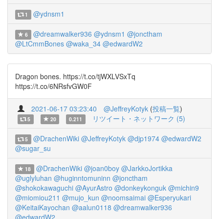
@ydnsm1
1
@dreamwalker936
@ydnsm1
@jonctham
6
@LtCmmBones
@waka_34
@edwardW2
Dragon bones. https://t.co/tjWXLVSxTq
https://t.co/6NRsfvGW0F
2021-06-17 03:23:40
@JeffreyKotyk
(
投稿一覧
)
リツイート・ネットワーク (5)
5
20
0.211
@DrachenWiki
@JeffreyKotyk
@djp1974
@edwardW2
5
@sugar_su
@DrachenWiki
@joan0boy
@JarkkoJortikka
18
@uglyluhan
@huginntomuninn
@jonctham
@shokokawaguchi
@AyurAstro
@donkeykonguk
@michin9
@miomiou211
@mujo_kun
@noomsaimai
@Esperyukari
@KeitaiKayochan
@aalun0118
@dreamwalker936
@edwardW2