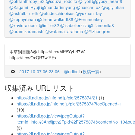
@philanthropy_S2
@souza_rodolfo
@ilyoil
@gypsy_heart6
@Kagami_Ryuji
@mandarinnyang
@nascar_oz
@uglyluhan
@astralblu_eth
@etudeschinoises
@yuxuan_tay
@zephyrchan
@dreamwalker936
@Fernmonkey
@xavieralopez
@imiller82
@isabellerzzz
@Lilamonila8
@uramizaramashi
@watama_aratama
@Yizhongren
本草綱目圖3卷 https://t.co/MPBYyLB7V2
https://t.co/OxQR7wiREx
2017-10-07 06:23:06
@ndlbot
(
投稿一覧
)
収集済み URL リスト
http://dl.ndl.go.jp/info:ndljp/pid/2575874/21
(1)
https://dl.ndl.go.jp/info:ndljp/pid/2575874?tocOpened=1
(19)
https://dl.ndl.go.jp/view/jpegOutput?
itemId=info%3Andljp%2Fpid%2F2575874&contentNo=19&out
(3)
https://dl.ndl.go.jp/view/jpegOutput?