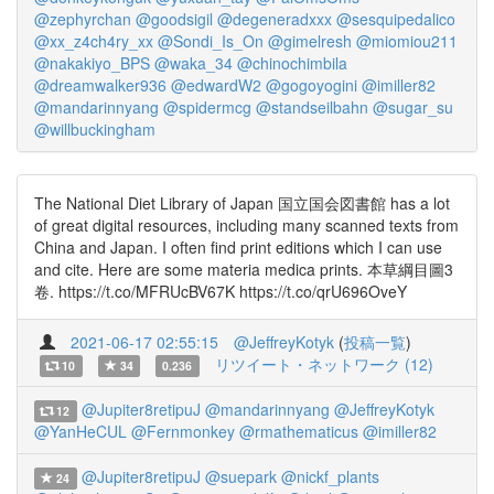
@zephyrchan
@goodsigil
@degeneradxxx
@sesquipedalico
@xx_z4ch4ry_xx
@Sondi_Is_On
@gimelresh
@miomiou211
@nakakiyo_BPS
@waka_34
@chinochimbila
@dreamwalker936
@edwardW2
@gogoyogini
@imiller82
@mandarinnyang
@spidermcg
@standseilbahn
@sugar_su
@willbuckingham
The National Diet Library of Japan 国立国会図書館 has a lot
of great digital resources, including many scanned texts from
China and Japan. I often find print editions which I can use
and cite. Here are some materia medica prints. 本草綱目圖3
卷. https://t.co/MFRUcBV67K https://t.co/qrU696OveY
2021-06-17 02:55:15
@JeffreyKotyk
(
投稿一覧
)
リツイート・ネットワーク (12)
10
34
0.236
@Jupiter8retipuJ
@mandarinnyang
@JeffreyKotyk
12
@YanHeCUL
@Fernmonkey
@rmathematicus
@imiller82
@Jupiter8retipuJ
@suepark
@nickf_plants
24