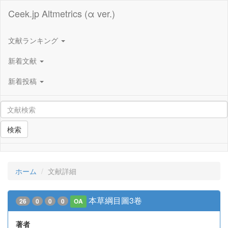
Ceek.jp Altmetrics (α ver.)
文献ランキング
新着文献
新着投稿
検索
ホーム
文献詳細
本草綱目圖3卷
26
0
0
0
OA
著者