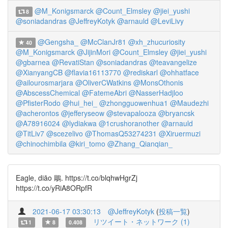
@M_Konigsmarck
@Count_Elmsley
@jiei_yushi
8
@soniadandras
@JeffreyKotyk
@arnauld
@LeviLivy
@Gengsha_
@McClanJr81
@xh_zhucuriosity
40
@M_Konigsmarck
@JijinMori
@Count_Elmsley
@jiei_yushi
@gbarnea
@RevatiStan
@soniadandras
@teavangelize
@XianyangCB
@flavia16113770
@rediskarl
@ohhatface
@ailourosmarjara
@OliverCWatkins
@MonsOthonis
@AbscessChemical
@FatemeAbri
@NasserHadjloo
@PfisterRodo
@hui_hei_
@zhongguowenhua1
@Maudezhi
@acherontos
@jefferyseow
@stevapalooza
@bryancsk
@A78916024
@lydiakwa
@1crushoranother
@arnauld
@TitLiv7
@scezelivo
@ThomasQ53274231
@Xiruermuzi
@chinochimbila
@kiri_tomo
@Zhang_Qianqian_
Eagle, diāo 鵰. https://t.co/blqhwHgrZj
https://t.co/yRiA8ORpfR
2021-06-17 03:30:13
@JeffreyKotyk
(
投稿一覧
)
リツイート・ネットワーク (1)
1
8
0.408