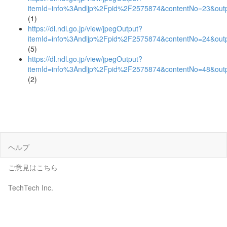
itemId=info%3Andljp%2Fpid%2F2575874&contentNo=23&out
(1)
https://dl.ndl.go.jp/view/jpegOutput?
itemId=info%3Andljp%2Fpid%2F2575874&contentNo=24&out
(5)
https://dl.ndl.go.jp/view/jpegOutput?
itemId=info%3Andljp%2Fpid%2F2575874&contentNo=48&out
(2)
ヘルプ
ご意見はこちら
TechTech Inc.