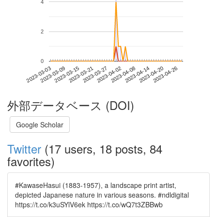
4
2
0
2023-04-20
2023-03-03
2023-03-21
2023-04-08
2023-04-26
2023-03-09
2023-03-27
2023-04-14
2023-03-15
2023-04-02
外部データベース (DOI)
Google Scholar
Twitter
(17 users, 18 posts, 84
favorites)
#KawaseHasui (1883-1957), a landscape print artist,
depicted Japanese nature in various seasons. #ndldigital
https://t.co/k3uSYlV6ek https://t.co/wQ7t3ZBBwb