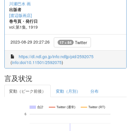
川瀬巴水 画
出版者
[渡辺版画店]
巻号頁・発行日
vol.第1集, 1919
2023-08-29 20:27:26
Twitter
17 + 84
https://dl.ndl.go.jp/info:ndljp/pid/2592075
(
info:doi/10.11501/2592075
)
言及状況
変動（ピーク前後）
変動（月別）
分布
合計
Twitter (通常)
Twitter (RT)
6