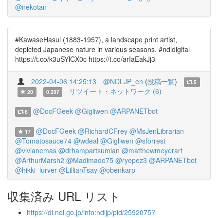
@nekotan_
#KawaseHasui (1883-1957), a landscape print artist,
depicted Japanese nature in various seasons. #ndldigital
https://t.co/k3uSYlCX0c https://t.co/arIaEakJj3
2022-04-06 14:25:13
@NDLJP_en
(
投稿一覧
)
5
リツイート・ネットワーク (6)
20
0.297
@DocFGeek
@Gigliwen
@ARPANETbot
6
@DocFGeek
@RichardCFrey
@MsJenLibrarian
17
@Tomatosauce74
@wdeal
@Gigliwen
@sforrest
@vivianemas
@drhampartsumian
@matthewmeyerart
@ArthurMarsh2
@Madimado75
@ryepez3
@ARPANETbot
@hikki_lurver
@LillianTsay
@obenkarp
収集済み URL リスト
https://dl.ndl.go.jp/info:ndljp/pid/2592075?