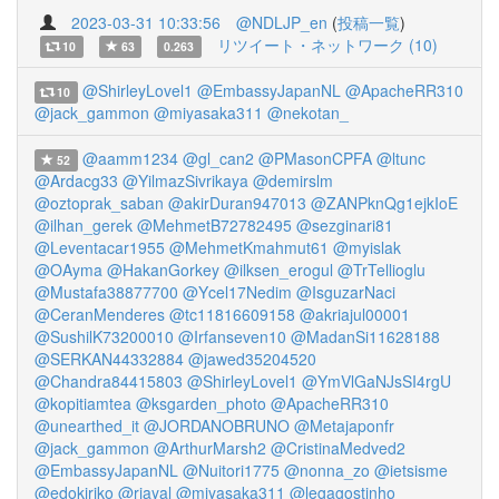
2023-03-31 10:33:56
@NDLJP_en
(
投稿一覧
)
リツイート・ネットワーク (10)
10
63
0.263
@ShirleyLovel1
@EmbassyJapanNL
@ApacheRR310
10
@jack_gammon
@miyasaka311
@nekotan_
@aamm1234
@gl_can2
@PMasonCPFA
@ltunc
52
@Ardacg33
@YilmazSivrikaya
@demirslm
@oztoprak_saban
@akirDuran947013
@ZANPknQg1ejkIoE
@ilhan_gerek
@MehmetB72782495
@sezginari81
@Leventacar1955
@MehmetKmahmut61
@myislak
@OAyma
@HakanGorkey
@ilksen_erogul
@TrTellioglu
@Mustafa38877700
@Ycel17Nedim
@IsguzarNaci
@CeranMenderes
@tc11816609158
@akriajul00001
@SushilK73200010
@Irfanseven10
@MadanSi11628188
@SERKAN44332884
@jawed35204520
@Chandra84415803
@ShirleyLovel1
@YmVlGaNJsSI4rgU
@kopitiamtea
@ksgarden_photo
@ApacheRR310
@unearthed_it
@JORDANOBRUNO
@Metajaponfr
@jack_gammon
@ArthurMarsh2
@CristinaMedved2
@EmbassyJapanNL
@Nuitori1775
@nonna_zo
@ietsisme
@edokiriko
@rjayal
@miyasaka311
@legagostinho