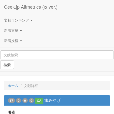
Ceek.jp Altmetrics (α ver.)
文献ランキング
新着文献
新着投稿
検索
ホーム
文献詳細
旅みやげ
17
0
0
0
OA
著者