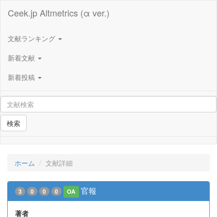
Ceek.jp Altmetrics (α ver.)
文献ランキング
新着文献
新着投稿
検索
ホーム
文献詳細
官報
3
0
0
0
OA
著者