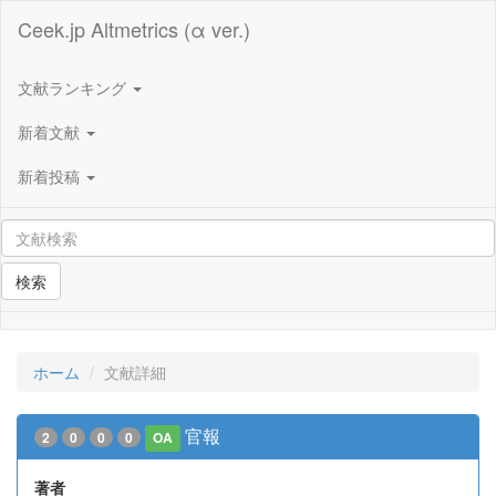
Ceek.jp Altmetrics (α ver.)
文献ランキング
新着文献
新着投稿
検索
ホーム
文献詳細
官報
2
0
0
0
OA
著者