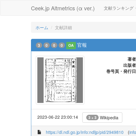
Ceek.jp Altmetrics (α ver.)
文献ランキング
ホーム
文献詳細
官報
3
0
0
0
OA
著者
出版者
巻号頁・発行日
2023-06-22 23:00:14
Wikipedia
3 + 3
https://dl.ndl.go.jp/info:ndljp/pid/2949810
(
inf