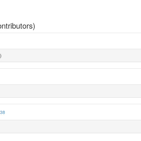
ntributors)
)
238