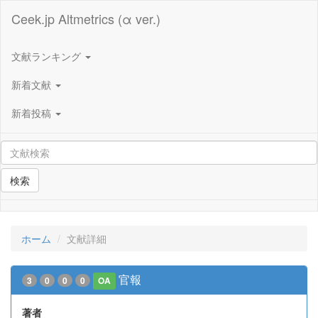
Ceek.jp Altmetrics (α ver.)
文献ランキング
新着文献
新着投稿
検索
ホーム
文献詳細
官報
3
0
0
0
OA
著者