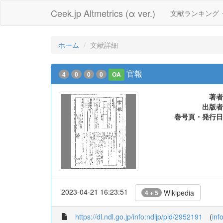
Ceek.jp Altmetrics (α ver.)
文献ランキング
ホーム
文献詳細
官報
4
0
0
0
OA
著者
出版者
巻号頁・発行日
2023-04-21 16:23:51
Wikipedia
4 + 5
https://dl.ndl.go.jp/info:ndljp/pid/2952191
(
inf