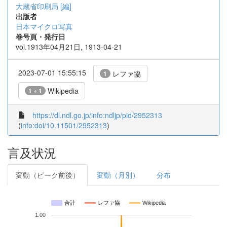
大蔵省印刷局 [編]
出版者
日本マイクロ写真
巻号頁・発行日
vol.1913年04月21日, 1913-04-21
2023-07-01 15:55:15
レファ協
1
Wikipedia
1 + 1
https://dl.ndl.go.jp/info:ndljp/pid/2952313
(
info:doi/10.11501/2952313
)
言及状況
変動（ピーク前後）
変動（月別）
分布
合計
レファ協
Wikipedia
1.00