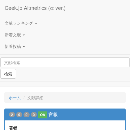
Ceek.jp Altmetrics (α ver.)
文献ランキング
新着文献
新着投稿
検索
ホーム
文献詳細
官報
2
0
0
0
OA
著者