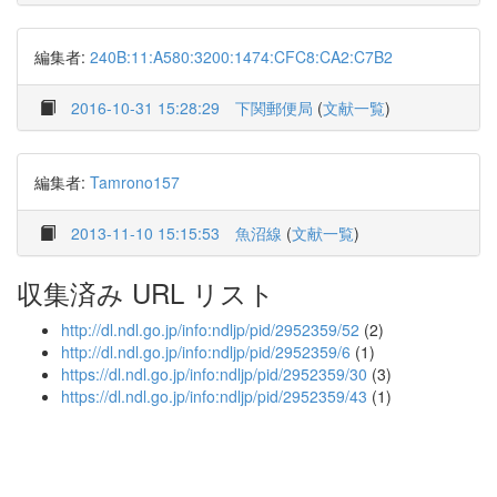
編集者:
240B:11:A580:3200:1474:CFC8:CA2:C7B2
2016-10-31 15:28:29
下関郵便局
(
文献一覧
)
編集者:
Tamrono157
2013-11-10 15:15:53
魚沼線
(
文献一覧
)
収集済み URL リスト
http://dl.ndl.go.jp/info:ndljp/pid/2952359/52
(2)
http://dl.ndl.go.jp/info:ndljp/pid/2952359/6
(1)
https://dl.ndl.go.jp/info:ndljp/pid/2952359/30
(3)
https://dl.ndl.go.jp/info:ndljp/pid/2952359/43
(1)