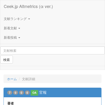
Ceek.jp Altmetrics (α ver.)
文献ランキング
新着文献
新着投稿
検索
ホーム
文献詳細
官報
7
0
0
0
OA
著者