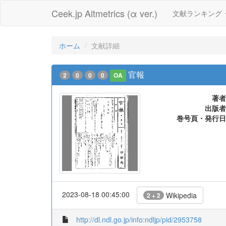
Ceek.jp Altmetrics (α ver.)
文献ランキング
ホーム
文献詳細
官報
2
0
0
0
OA
著者
出版者
巻号頁・発行日
2023-08-18 00:45:00
Wikipedia
2 + 2
http://dl.ndl.go.jp/info:ndljp/pid/2953758