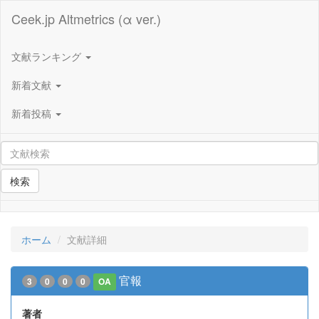
Ceek.jp Altmetrics (α ver.)
文献ランキング
新着文献
新着投稿
検索
ホーム
文献詳細
官報
3
0
0
0
OA
著者