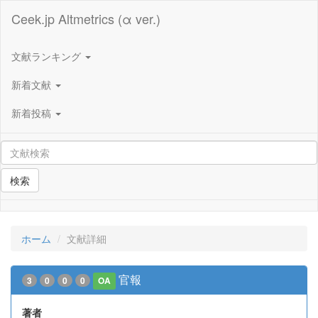
Ceek.jp Altmetrics (α ver.)
文献ランキング
新着文献
新着投稿
検索
ホーム
文献詳細
官報
3
0
0
0
OA
著者