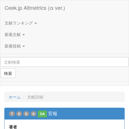
Ceek.jp Altmetrics (α ver.)
文献ランキング
新着文献
新着投稿
検索
ホーム
文献詳細
官報
7
0
0
0
OA
著者