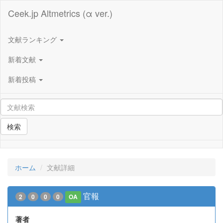
Ceek.jp Altmetrics (α ver.)
文献ランキング
新着文献
新着投稿
検索
ホーム
文献詳細
官報
2
0
0
0
OA
著者