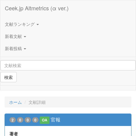
Ceek.jp Altmetrics (α ver.)
文献ランキング
新着文献
新着投稿
検索
ホーム
文献詳細
官報
2
0
0
0
OA
著者