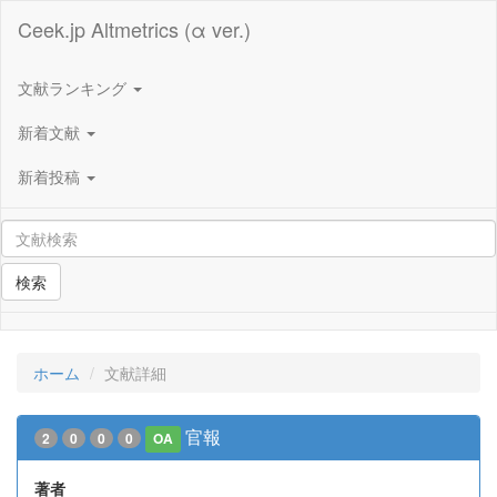
Ceek.jp Altmetrics (α ver.)
文献ランキング
新着文献
新着投稿
検索
ホーム
文献詳細
官報
2
0
0
0
OA
著者