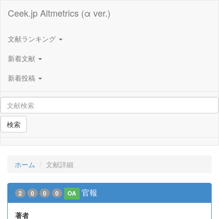
Ceek.jp Altmetrics (α ver.)
文献ランキング
新着文献
新着投稿
検索
ホーム
文献詳細
官報
2
0
0
0
OA
著者