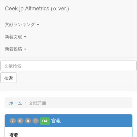
Ceek.jp Altmetrics (α ver.)
文献ランキング
新着文献
新着投稿
検索
ホーム
文献詳細
官報
7
0
0
0
OA
著者