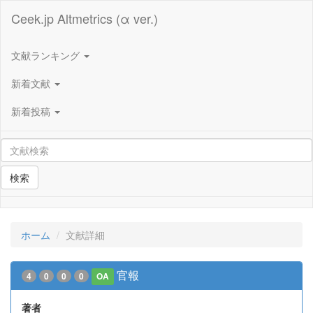
Ceek.jp Altmetrics (α ver.)
文献ランキング
新着文献
新着投稿
検索
ホーム
文献詳細
官報
4
0
0
0
OA
著者