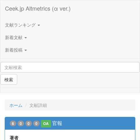
Ceek.jp Altmetrics (α ver.)
文献ランキング
新着文献
新着投稿
検索
ホーム
文献詳細
官報
6
0
0
0
OA
著者