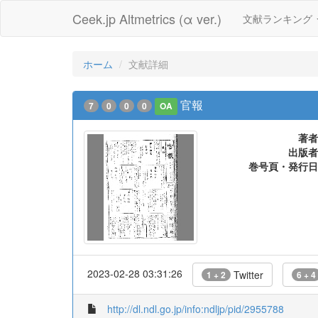
Ceek.jp Altmetrics (α ver.)
文献ランキング
ホーム
文献詳細
官報
7
0
0
0
OA
著者
出版者
巻号頁・発行日
2023-02-28 03:31:26
Twitter
1 + 2
6 + 4
http://dl.ndl.go.jp/info:ndljp/pid/2955788