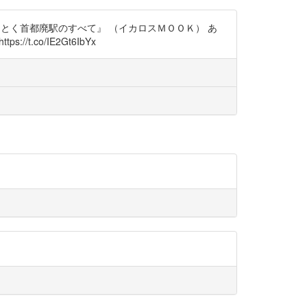
でひもとく首都廃駅のすべて』 （イカロスＭＯＯＫ） あ
t.co/IE2Gt6IbYx