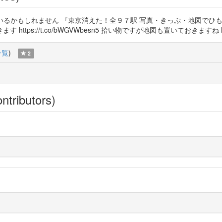
掲載されているかもしれません 『東京消えた！全９７駅 写真・きっぷ・地図
://t.co/bWGVWbesn5 拾い物ですが地図も置いておきますね https://
一覧
)
2
ntributors)