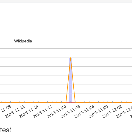
Wikipedia
2013-11-29
2013-12-02
2013-12
-11-08
2
2013-11-11
2013-11-14
2013-11-17
2013-11-20
2013-11-23
2013-11-26
tes)